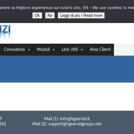
sa avere la migliore esperienza sul nostro sito. EN - We use cookies to m
Ok
No
Leggi di più / Read more
//
Consulenza
Moduli
Link Utili
Area Clienti
ca impostati.
P
Mail (1): info@hgservizi.it
0241
Mail (2): support@hgservizigroup.com