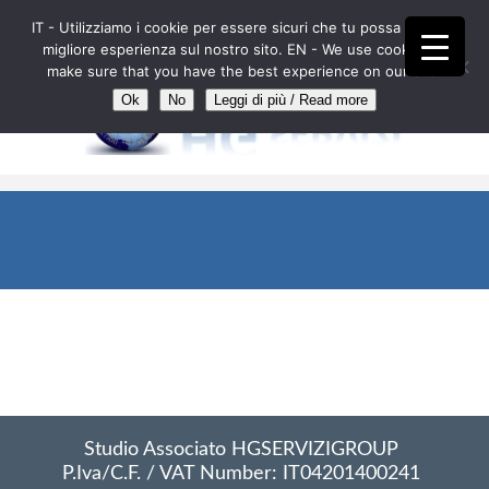
IT - Utilizziamo i cookie per essere sicuri che tu possa avere la
IT
EN
FR
DE
ES
AL
RO
migliore esperienza sul nostro sito. EN - We use cookies to
make sure that you have the best experience on our site.
Ok
No
Leggi di più / Read more
//
Nessun articolo risponde ai criteri di ricerca
impostati.
Studio Associato HGSERVIZIGROUP
P.Iva/C.F. / VAT Number: IT04201400241