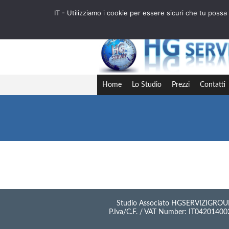
IT - Utilizziamo i cookie per essere sicuri che tu pos
IT
EN
FR
DE
ES
AL
RO
Home
Lo Studio
Prezzi
Contatti
Nessun articolo risponde ai criteri di ricer
Studio Associato HGSERVIZIGROU
P.Iva/C.F. / VAT Number: IT0420140