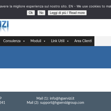
sa avere la migliore esperienza sul nostro sito. EN - We use cookies to m
Ok
No
Leggi di più / Read more
//
Consulenza
Moduli
Link Utili
Area Clienti
ca impostati.
P
Mail (1): info@hgservizi.it
0241
Mail (2): support@hgservizigroup.com