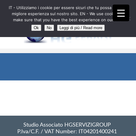
IT - Utilizziamo i cookie per essere sicuri che tu possa avere la
IT
EN
FR
DE
ES
AL
RO
migliore esperienza sul nostro sito. EN - We use cookies to
make sure that you have the best experience on our site.
Ok
No
Leggi di più / Read more
//
Nessun articolo risponde ai criteri di ricerca
impostati.
Studio Associato HGSERVIZIGROUP
P.Iva/C.F. / VAT Number: IT04201400241