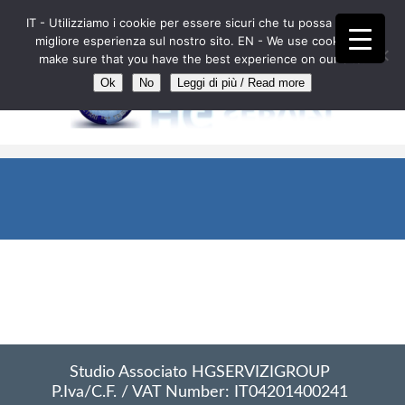
IT - Utilizziamo i cookie per essere sicuri che tu possa avere la
IT
EN
FR
DE
ES
AL
RO
migliore esperienza sul nostro sito. EN - We use cookies to
make sure that you have the best experience on our site.
Ok
No
Leggi di più / Read more
//
Nessun articolo risponde ai criteri di ricerca
impostati.
Studio Associato HGSERVIZIGROUP
P.Iva/C.F. / VAT Number: IT04201400241