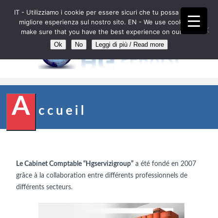
IT - Utilizziamo i cookie per essere sicuri che tu possa avere la
IT
EN
FR
DE
ES
AL
RO
migliore esperienza sul nostro sito. EN - We use cookies to
make sure that you have the best experience on our site.
Ok
No
Leggi di più / Read more
//
A
ccueil
Le Cabinet Comptable “Hgservizigroup”
a été fondé en 2007
grâce à la collaboration entre différents professionnels de
différents secteurs.